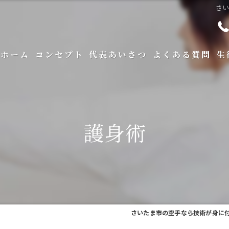
さ
ホーム
コンセプト
代表あいさつ
よくある質問
生
護身術
さいたま市の空手なら技術が身に