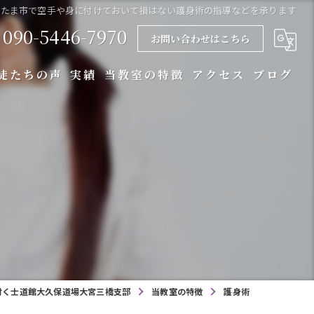
いたま市で空手や身に付けておいて損はない護身術の指導などを承ります
090-5446-7970
お問い合わせはこちら
徒たちの声
実績
当教室の特徴
アクセス
ブログ
総合格闘技
キックボクシング
護身術
スクール
習い事
付く士道館大久保道場大宮三橋支部
当教室の特徴
護身術