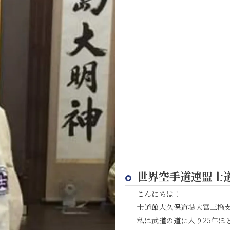
世界空手道連盟士
こんにちは！
士道館大久保道場大宮三橋
私は武道の道に入り25年ほ