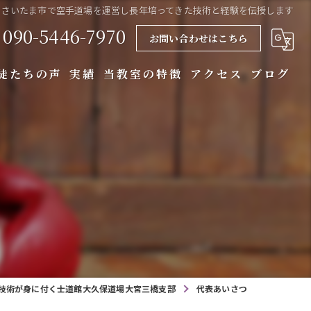
さいたま市で空手道場を運営し長年培ってきた技術と経験を伝授します
090-5446-7970
お問い合わせはこちら
徒たちの声
実績
当教室の特徴
アクセス
ブログ
総合格闘技
キックボクシング
護身術
スクール
習い事
技術が身に付く士道館大久保道場大宮三橋支部
代表あいさつ