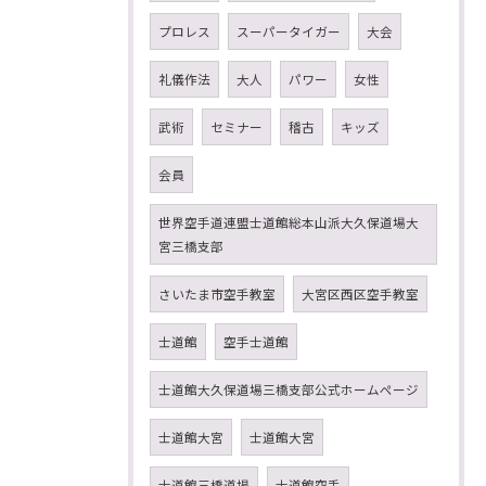
プロレス
スーパータイガー
大会
礼儀作法
大人
パワー
女性
武術
セミナー
稽古
キッズ
会員
世界空手道連盟士道館総本山派大久保道場大
宮三橋支部
さいたま市空手教室
大宮区西区空手教室
士道館
空手士道館
士道館大久保道場三橋支部公式ホームページ
士道館大宮
士道館大宮
士道館三橋道場
士道館空手