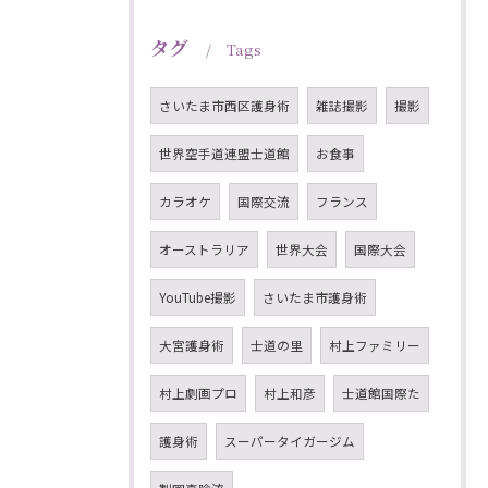
タグ
Tags
さいたま市西区護身術
雑誌撮影
撮影
世界空手道連盟士道館
お食事
カラオケ
国際交流
フランス
オーストラリア
世界大会
国際大会
YouTube撮影
さいたま市護身術
大宮護身術
士道の里
村上ファミリー
村上劇画プロ
村上和彦
士道館国際た
護身術
スーパータイガージム