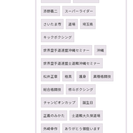
添野義二
スーパーライダー
さいたま市
道場
埼玉県
キックボクシング
世界空手道連盟沖縄セミナー
沖縄
世界空手道連盟士道館沖縄セミナー
松井正章
極真
護身
異種格闘技
総合格闘技
修斗ボクシング
チャンピオンカップ
誕生日
正義のみかた
士道館大久保道場
外崎幸作
ありがとう御座います