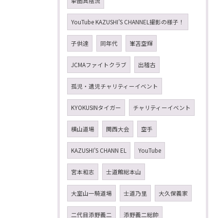
掣圏真陰流
YouTube KAZUSHI’S CHANNEL撮影の様子！
子供達
同年代
峯苫空輝
JCMAファイトクラブ
出稽古
孤児・遺児チャリティーイベント
KYOKUSINタイガー
チャリティーイベント
横山道場
関西大会
空手
KAZUSHI’S CHANN EL
YouTube
宮本和志
士道館総本山
大室山一騎道場
士道乃里
大久保義家
二代目添野義二
添野義二総帥