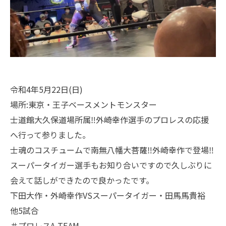
令和4年5月22日(日)
場所:東京・王子ベースメントモンスター
士道館大久保道場所属‼️外崎幸作選手のプロレスの応援
へ行って参りました。
士魂のコスチュームで南無八幡大菩薩‼️外崎幸作で登場‼️
スーパータイガー選手もお知り合いですので久しぶりに
会えて話しができたので良かったです。
下田大作・外崎幸作VSスーパータイガー・田馬馬貴裕
他5試合
＃プロレスA-TEAM