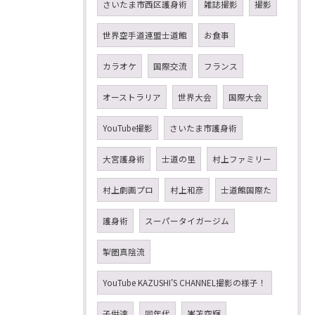
さいたま市西区護身術
雑誌撮影
撮影
世界空手道連盟士道館
お食事
カラオケ
国際交流
フランス
オーストラリア
世界大会
国際大会
YouTube撮影
さいたま市護身術
大宮護身術
士道の里
村上ファミリー
村上劇画プロ
村上和彦
士道館国際た
護身術
スーパータイガージム
掣圏真陰流
YouTube KAZUSHI’S CHANNEL撮影の様子！
子供達
同年代
峯苫空輝