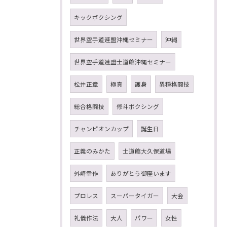
キックボクシング
世界空手道連盟沖縄セミナー
沖縄
世界空手道連盟士道館沖縄セミナー
松井正章
極真
護身
異種格闘技
総合格闘技
修斗ボクシング
チャンピオンカップ
誕生日
正義のみかた
士道館大久保道場
外崎幸作
ありがとう御座います
プロレス
スーパータイガー
大会
礼儀作法
大人
パワー
女性