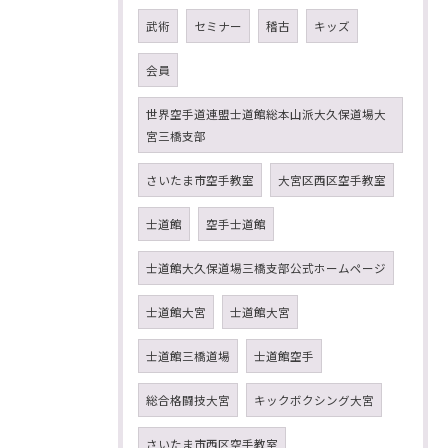
武術
セミナー
稽古
キッズ
会員
世界空手道連盟士道館総本山派大久保道場大
宮三橋支部
さいたま市空手教室
大宮区西区空手教室
士道館
空手士道館
士道館大久保道場三橋支部公式ホームページ
士道館大宮
士道館大宮
士道館三橋道場
士道館空手
総合格闘技大宮
キックボクシング大宮
さいたま市西区空手教室