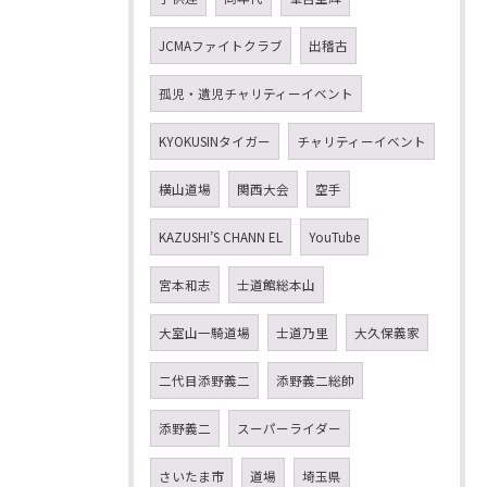
JCMAファイトクラブ
出稽古
孤児・遺児チャリティーイベント
KYOKUSINタイガー
チャリティーイベント
横山道場
関西大会
空手
KAZUSHI’S CHANN EL
YouTube
宮本和志
士道館総本山
大室山一騎道場
士道乃里
大久保義家
二代目添野義二
添野義二総帥
添野義二
スーパーライダー
さいたま市
道場
埼玉県